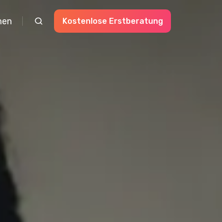
men
Kostenlose Erstberatung