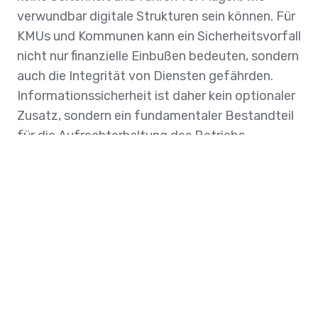
verwundbar digitale Strukturen sein können. Für
KMUs und Kommunen kann ein Sicherheitsvorfall
nicht nur finanzielle Einbußen bedeuten, sondern
auch die Integrität von Diensten gefährden.
Informationssicherheit ist daher kein optionaler
Zusatz, sondern ein fundamentaler Bestandteil
für die Aufrechterhaltung des Betriebs.
Die Herausforderungen für KMUs und
Kommunen
Nicht selten mangelt es kleineren
Organisationen an den nötigen Ressourcen und
dem Fachwissen, um komplexe
Sicherheitsstandards umzusetzen. Das WiBA-
Projekt des BSI nimmt sich dieser Problematik
an, indem es einen niedrigschwelligen und