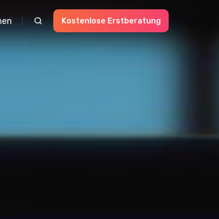
men
Kostenlose Erstberatung